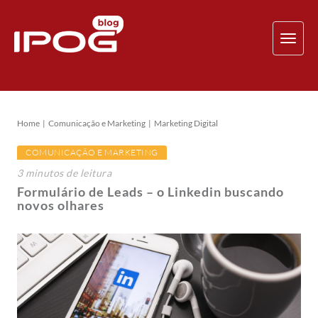
TOG
NAV
Home
Comunicação e Marketing
Marketing Digital
COMUNICAÇÃO E MARKETING
3
minutos
de leitura
Formulário de Leads – o Linkedin buscando
novos olhares