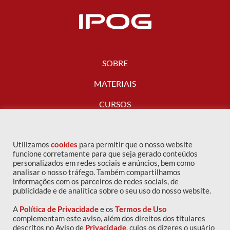
SOBRE
MATERIAIS
CURSOS
FALE CONOSCO
Utilizamos
cookies
para permitir que o nosso website
funcione corretamente para que seja gerado conteúdos
personalizados em redes sociais e anúncios, bem como
analisar o nosso tráfego. Também compartilhamos
informações com os parceiros de redes sociais, de
publicidade e de analítica sobre o seu uso do nosso website.
A
Política de Privacidade
e os
Termos de Uso
complementam este aviso, além dos direitos dos titulares
descritos no Aviso de
Privacidade
, cujos os dizeres o usuário