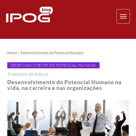
TOG
NAV
Home
Desenvolvimento do Potencial Humano
DESENVOLVIMENTO DO POTENCIAL HUMANO
5
minutos
de leitura
Desenvolvimento do Potencial Humano na
vida, na carreira e nas organizações