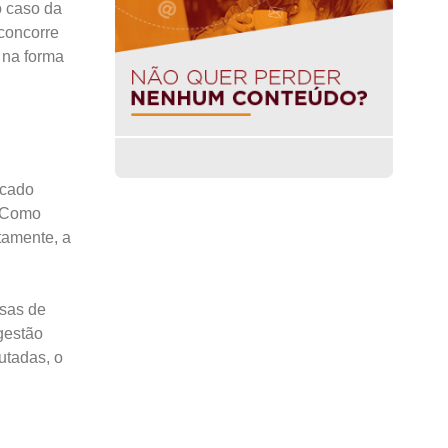
o caso da
concorre
 na forma
rcado
. Como
tamente, a
esas de
gestão
utadas, o