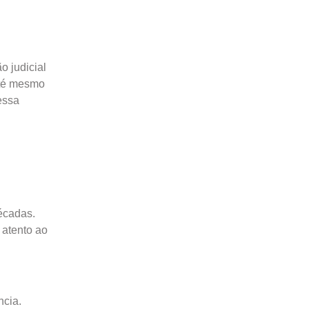
 judicial
até mesmo
essa
écadas.
 atento ao
ncia.