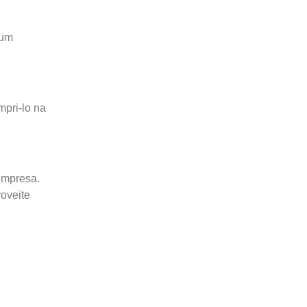
 um
pri-lo na
empresa.
oveite