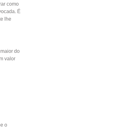
trar como
ivocada. É
e lhe
 maior do
m valor
ue o