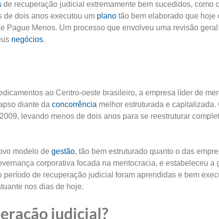
s
de recuperação judicial extremamente bem sucedidos, como 
s de dois anos executou um
plano
tão bem elaborado que hoje 
l e Pague Menos. Um processo que envolveu uma revisão geral
seus
negócios
.
icamentos ao Centro-oeste brasileiro, a empresa líder de me
lapso diante da
concorrência
melhor estruturada e capitalizada
m 2009, levando menos de dois anos para se reestruturar comple
 novo modelo de
gestão
, tão bem estruturado quanto o das empr
governança corporativa focada na meritocracia, e estabeleceu a 
 o período de recuperação judicial foram aprendidas e bem exec
atuante nos dias de hoje.
eração judicial?