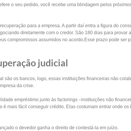
defere o seu pedido, você recebe uma blindagem pelos próximo
.
ecuperação para a empresa. A partir daí entra a figura do consu
negociando diretamente com o credor. São 180 dias para provar 
seus compromissos assumidos no acordo.Esse prazo pode ser p
uperação judicial
l são os bancos, logo, essas instituições financeiras não cola
empresa da crise.
dade empréstimo junto às factorings –instituições não finance
 mais fácil conseguir crédito. Elas costumam entrar onde os
nçado o devedor ganha o direito de contestá-la em juízo.