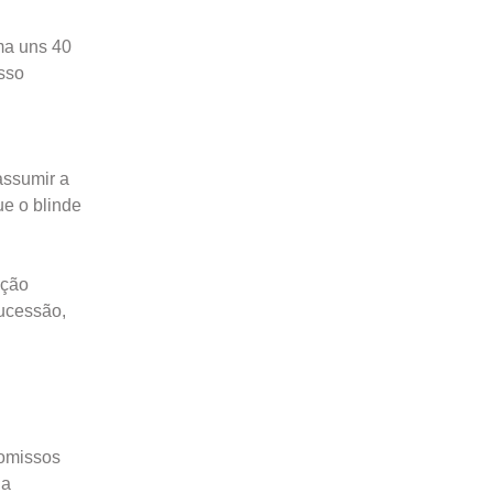
ma uns 40
sso
assumir a
ue o blinde
ação
sucessão,
romissos
ua