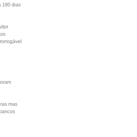
s 180 dias
ltor
aos
rorrogável
boram
iras mas
 bancos