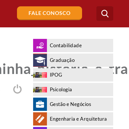
Buscar
FALE CONOSCO
no
blog
Contabilidade
Graduação
ha_história_e_tra
IPOG
Psicologia
A
Gestão e Negócios
Engenharia e Arquitetura