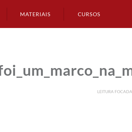
MATERIAIS
CURSOS
i_um_marco_na_min
LEITURA FOCAD