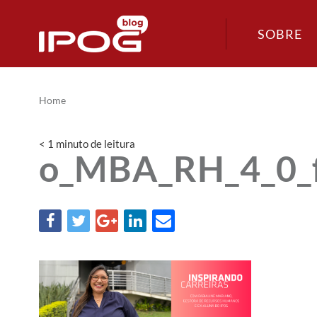
SOBRE
Home
< 1
minuto
de leitura
o_MBA_RH_4_0_fo