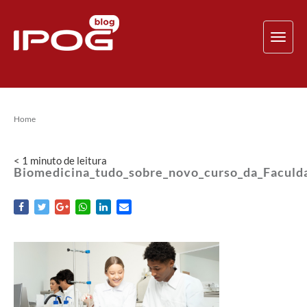
TOG
NAV
Home
< 1
minuto
de leitura
Biomedicina_tudo_sobre_novo_curso_da_Faculd