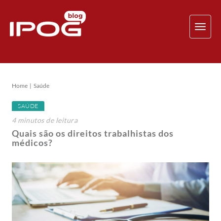
TOG
NAV
Home
Saúde
SAÚDE
4
minutos
de leitura
Quais são os direitos trabalhistas dos
médicos?