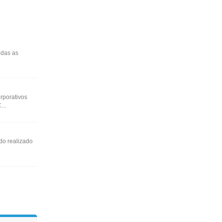
odas as
rporativos
...
do realizado