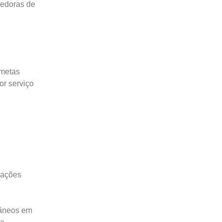
vedoras de
 metas
or serviço
cações
tâneos em