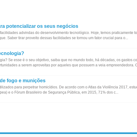
ra potencializar os seus negócios
acilidades advindas do desenvolvimento tecnológico. Hoje, temos praticamente t
e. Saber tirar proveito dessas facilidades se tornou um fator crucial para o...
ecnologia?
a? Se esse é o seu objetivo, saiba que no mundo todo, há décadas, os gastos co
rtunidades a serem aproveitas por aqueles que possuem a veia empreendedora. C
 de fogo e munições
tilizados para perpetrar homicídios. De acordo com o Atlas da Violência 2017, estu
Ipea) e o Fórum Brasileiro de Segurança Pública, em 2015, 71% dos c...