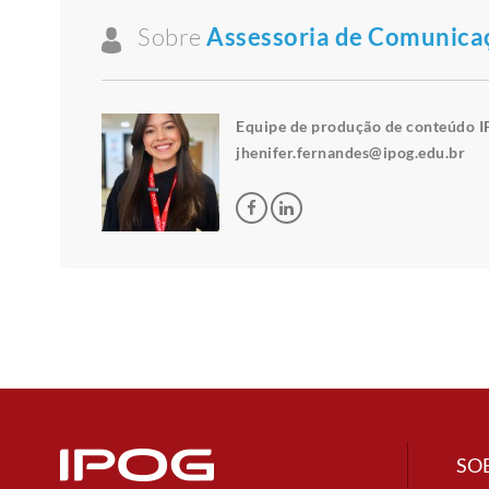
Sobre
Assessoria de Comunica
Equipe de produção de conteúdo I
jhenifer.fernandes@ipog.edu.br
SO