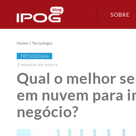
SOBRE
Home
Tecnologia
TECNOLOGIA
3
minutos
de leitura
Qual o melhor s
em nuvem para i
negócio?