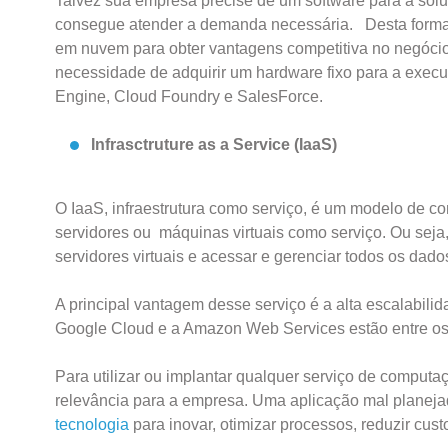
Talvez sua empresa precise de um software para a sol
consegue atender a demanda necessária. Desta forma,
em nuvem para obter vantagens competitiva no negócio.
necessidade de adquirir um hardware fixo para a execu
Engine, Cloud Foundry e SalesForce.
Infrasctruture as a Service (IaaS)
O IaaS, infraestrutura como serviço, é um modelo de c
servidores ou máquinas virtuais como serviço. Ou seja
servidores virtuais e acessar e gerenciar todos os dado
A principal vantagem desse serviço é a alta escalabili
Google Cloud e a Amazon Web Services estão entre os 
Para utilizar ou implantar qualquer serviço de computa
relevância para a empresa. Uma aplicação mal planejada
tecnologia
para inovar, otimizar processos, reduzir cust