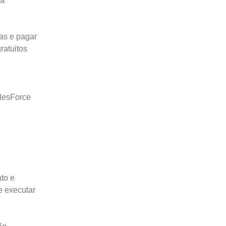
 a
ças e pagar
ratuitos
alesForce
to e
e executar