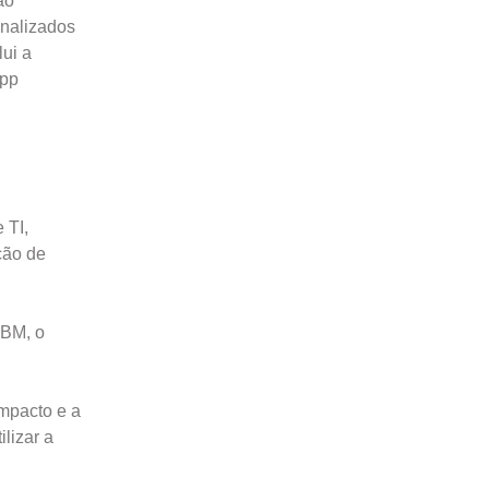
ão
onalizados
ui a
App
 TI,
ção de
IBM, o
impacto e a
lizar a