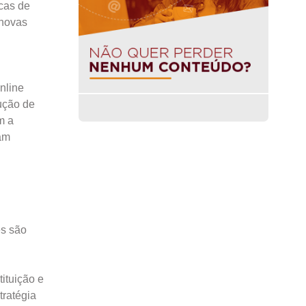
cas de
 novas
nline
ução de
m a
am
es são
ituição e
tratégia