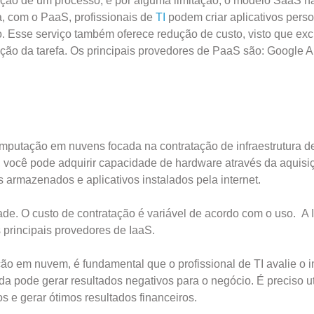
ução de um processo, e por alguma limitação, o modelo SaaS n
 com o PaaS, profissionais de
TI
podem criar aplicativos pers
 Esse serviço também oferece redução de custo, visto que excl
ção da tarefa. Os principais provedores de PaaS são: Google 
omputação em nuvens focada na contratação de infraestrutura de
, você pode adquirir capacidade de hardware através da aquisi
s armazenados e aplicativos instalados pela internet.
dade. O custo de contratação é variável de acordo com o uso. A 
principais provedores de IaaS.
ção em nuvem, é fundamental que o profissional de TI avalie o 
 pode gerar resultados negativos para o negócio. É preciso uti
os e gerar ótimos resultados financeiros.