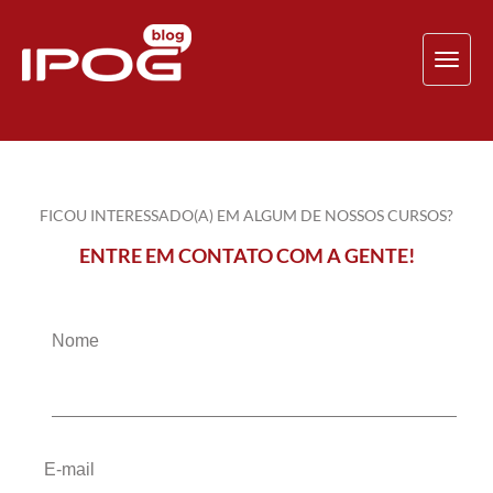
TOG
NAV
FICOU INTERESSADO(A) EM ALGUM DE NOSSOS CURSOS?
ENTRE EM CONTATO COM A GENTE!
Nome
E-mail