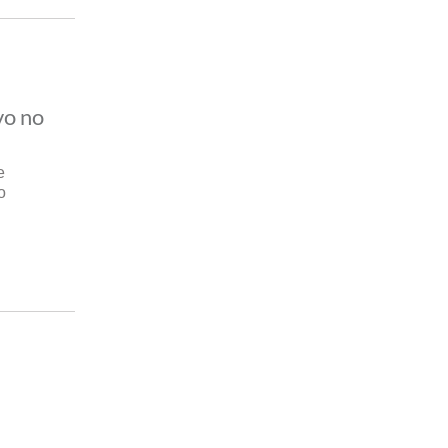
vo no
e
o