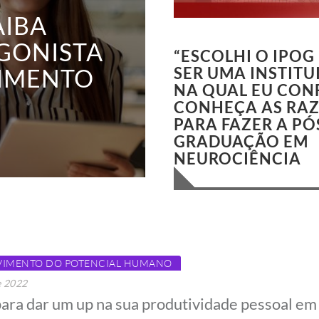
conheça
as
AIBA
razões
para
IPOG
GONISTA
fazer
“ESCOLHI O IPOG
a
pós-
VIMENTO
SER UMA INSTITU
graduação
em
NA QUAL EU CONF
Neurociência
CONHEÇA AS RA
PARA FAZER A PÓ
GRADUAÇÃO EM
NEUROCIÊNCIA
VIMENTO DO POTENCIAL HUMANO
e 2022
para dar um up na sua produtividade pessoal e