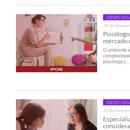
DESENVOL
24 de feverei
Psicólogo
mercado 
O ambiente e
complexidade
psicólogo […
DESENVOL
22 de feverei
Especiali
considera