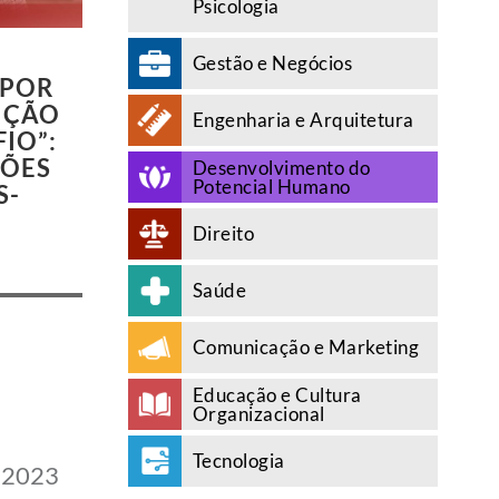
Psicologia
Gestão e Negócios
 POR
IÇÃO
Engenharia e Arquitetura
IO”:
ZÕES
Desenvolvimento do
Potencial Humano
S-
Direito
Saúde
Comunicação e Marketing
Educação e Cultura
Organizacional
Tecnologia
m 2023