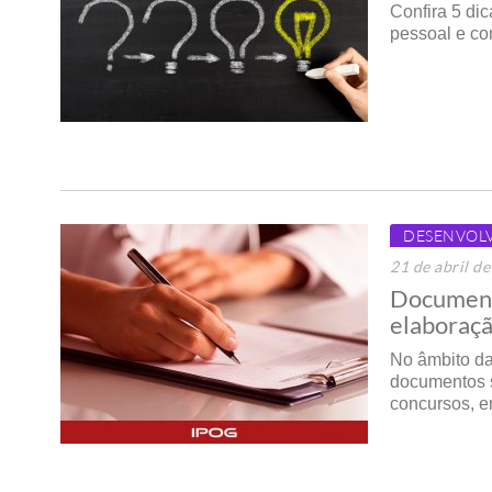
Confira 5 di
pessoal e co
DESENVOL
21 de abril d
Documento
elaboraç
No âmbito d
documentos s
concursos, 