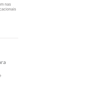
mum nas
ucacionais
ara
e