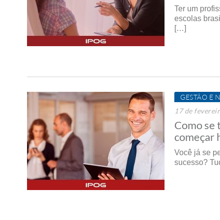
Ter um profi
escolas bras
[…]
GESTÃO E 
17 de feverei
Como se t
começar 
Você já se p
sucesso? Tud