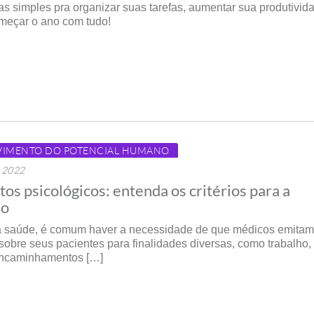
cas simples pra organizar suas tarefas, aumentar sua produtivid
meçar o ano com tudo!
VIMENTO DO POTENCIAL HUMANO
e 2022
s psicológicos: entenda os critérios para a
ão
a saúde, é comum haver a necessidade de que médicos emitam
obre seus pacientes para finalidades diversas, como trabalho,
encaminhamentos […]