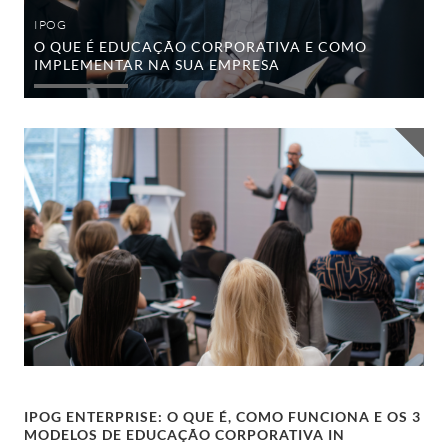
sua
empresa
IPOG
O QUE É EDUCAÇÃO CORPORATIVA E COMO
IMPLEMENTAR NA SUA EMPRESA
IPOG
Enterprise:
o
que
é,
como
funciona
e
os
3
modelos
de
educação
corporativa
in
company
IPOG
IPOG ENTERPRISE: O QUE É, COMO FUNCIONA E OS 3
MODELOS DE EDUCAÇÃO CORPORATIVA IN