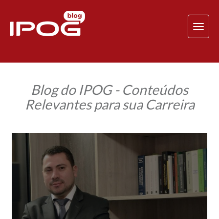
TOG
NAV
Blog do IPOG - Conteúdos
Relevantes para sua Carreira
Advogado
e
aluno
IPOG
adquire
transformação
em
carreira
profissional