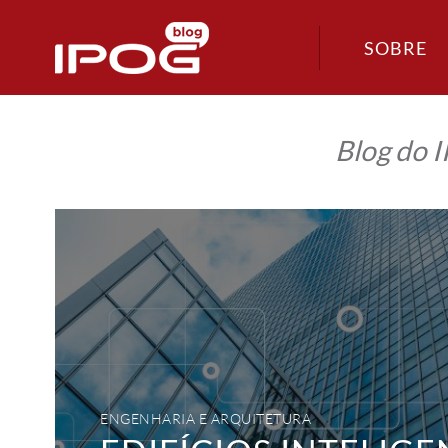
SOBRE
Blog do 
Edifícios
inteligentes:
Uma
realidade
que
veio
para
ficar
ENGENHARIA E ARQUITETURA