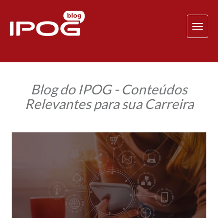
TOG
NAV
Blog do IPOG - Conteúdos
Relevantes para sua Carreira
Marketing
em
saúde:
seja
destaque
on-
line
e
transforme
o
seu
negócio