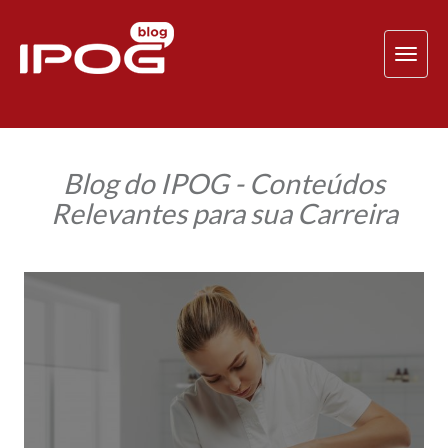
TOG
NAV
Blog do IPOG - Conteúdos
Relevantes para sua Carreira
Como
ganhar
reconhecimento
no
mercado
de
Saúde
Estética
e
Farmácia
Clínica?