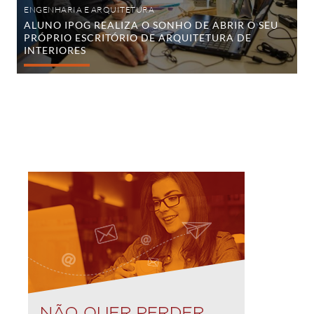
Arquitetura
ENGENHARIA E ARQUITETURA
de
ALUNO IPOG REALIZA O SONHO DE ABRIR O SEU
Interiores
PRÓPRIO ESCRITÓRIO DE ARQUITETURA DE
INTERIORES