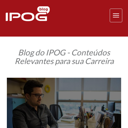
TOG
NAV
Blog do IPOG - Conteúdos
Relevantes para sua Carreira
Aluno
IPOG
realiza
o
sonho
de
abrir
o
seu
próprio
escritório
de