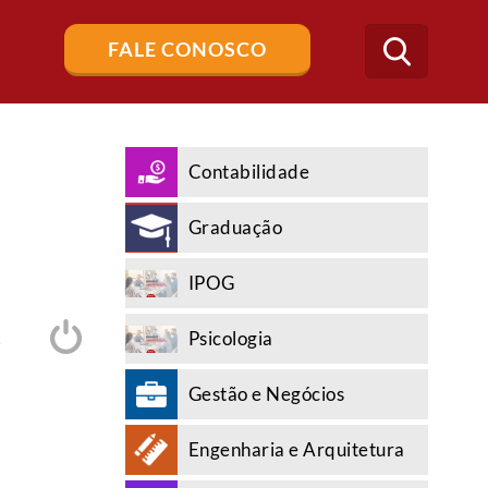
Buscar
FALE CONOSCO
no
blog
Contabilidade
Graduação
l
IPOG
Psicologia
A
Gestão e Negócios
Engenharia e Arquitetura