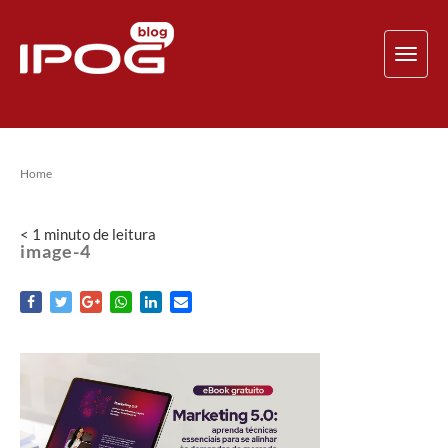
TOG
NAV
Home
< 1
minuto
de leitura
image-4