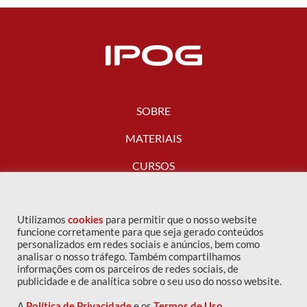
SOBRE
MATERIAIS
CURSOS
FALE CONOSCO
Utilizamos
cookies
para permitir que o nosso website
funcione corretamente para que seja gerado conteúdos
personalizados em redes sociais e anúncios, bem como
analisar o nosso tráfego. Também compartilhamos
informações com os parceiros de redes sociais, de
publicidade e de analítica sobre o seu uso do nosso website.
A
Política de Privacidade
e os
Termos de Uso