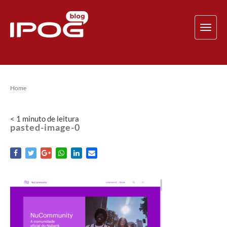
TOG
NAV
Home
< 1
minuto
de leitura
pasted-image-0