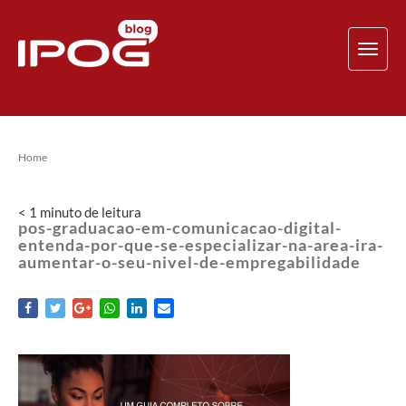
TOG
NAV
Home
< 1
minuto
de leitura
pos-graduacao-em-comunicacao-digital-
entenda-por-que-se-especializar-na-area-ira-
aumentar-o-seu-nivel-de-empregabilidade