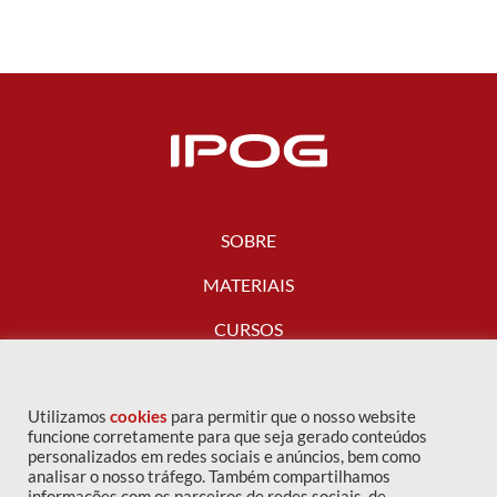
SOBRE
MATERIAIS
CURSOS
FALE CONOSCO
Utilizamos
cookies
para permitir que o nosso website
funcione corretamente para que seja gerado conteúdos
personalizados em redes sociais e anúncios, bem como
analisar o nosso tráfego. Também compartilhamos
informações com os parceiros de redes sociais, de