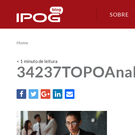
SOBRE
Home
< 1
minuto
de leitura
34237TOPOAnalis