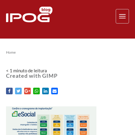
TOG
NAV
Home
< 1
minuto
de leitura
Created with GIMP