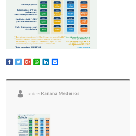
Sobre
Railana Medeiros