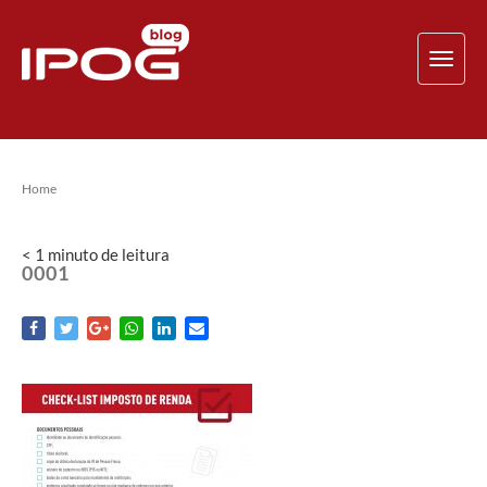
TOG
NAV
Home
< 1
minuto
de leitura
0001