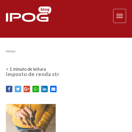
TOG
NAV
Home
< 1
minuto
de leitura
imposto de renda str