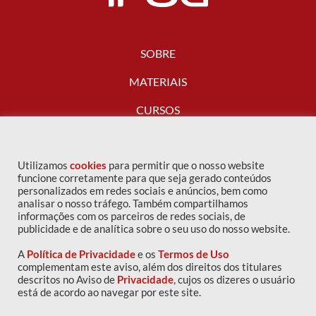
SOBRE
MATERIAIS
CURSOS
FALE CONOSCO
Utilizamos
cookies
para permitir que o nosso website
funcione corretamente para que seja gerado conteúdos
personalizados em redes sociais e anúncios, bem como
analisar o nosso tráfego. Também compartilhamos
informações com os parceiros de redes sociais, de
publicidade e de analítica sobre o seu uso do nosso website.
A
Política de Privacidade
e os
Termos de Uso
complementam este aviso, além dos direitos dos titulares
descritos no Aviso de
Privacidade
, cujos os dizeres o usuário
Copyright © 2016 IPOG - Todos os direitos reservados
está de acordo ao navegar por este site.
Política de privacidade
|
Termos de uso