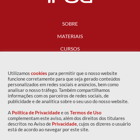
SOBRE
MATERIAIS
CURSOS
FALE CONOSCO
Utilizamos
cookies
para permitir que o nosso website
funcione corretamente para que seja gerado conteúdos
personalizados em redes sociais e anúncios, bem como
analisar o nosso tráfego. Também compartilhamos
informações com os parceiros de redes sociais, de
publicidade e de analítica sobre o seu uso do nosso website.
A
Política de Privacidade
e os
Termos de Uso
complementam este aviso, além dos direitos dos titulares
descritos no Aviso de
Privacidade
, cujos os dizeres o usuário
Copyright © 2016 IPOG - Todos os direitos reservados
está de acordo ao navegar por este site.
Política de privacidade
|
Termos de uso