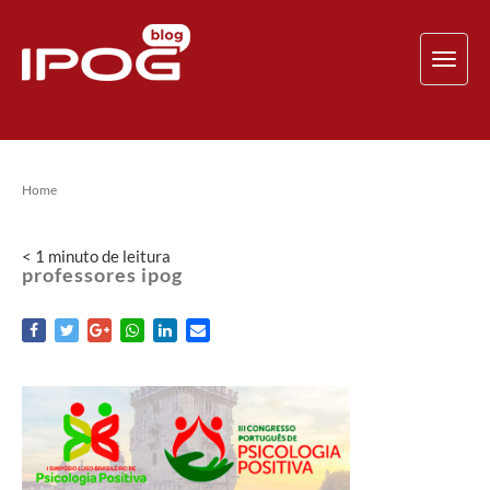
TOG
NAV
Home
< 1
minuto
de leitura
professores ipog