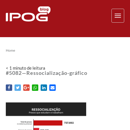
TOG
NAV
Home
< 1
minuto
de leitura
#5082—Ressocialização-gráfico