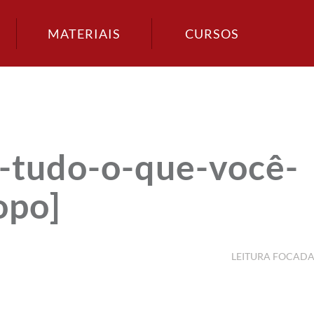
MATERIAIS
CURSOS
o-tudo-o-que-você-
opo]
LEITURA FOCAD