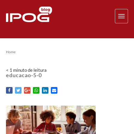
TOG
NAV
Home
< 1
minuto
de leitura
educacao-5-0