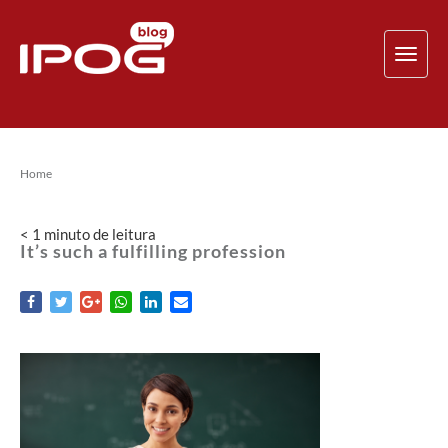
TOG
NAV
Home
< 1
minuto
de leitura
It’s such a fulfilling profession