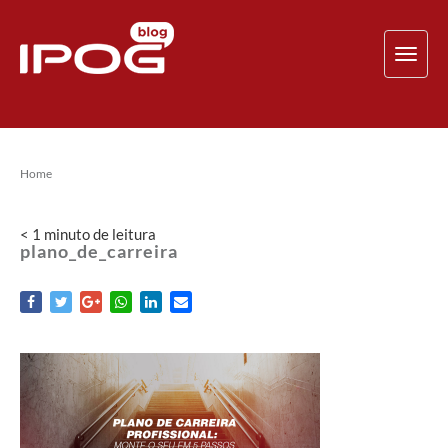
TOG
NAV
Home
< 1
minuto
de leitura
plano_de_carreira