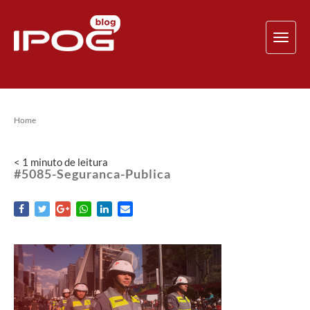
TOG
NAV
Home
< 1
minuto
de leitura
#5085-Seguranca-Publica