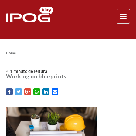
TOG
NAV
Home
< 1
minuto
de leitura
Working on blueprints