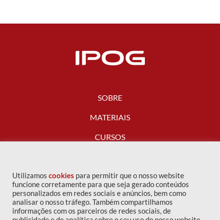
SOBRE
MATERIAIS
CURSOS
FALE CONOSCO
Utilizamos
cookies
para permitir que o nosso website
funcione corretamente para que seja gerado conteúdos
personalizados em redes sociais e anúncios, bem como
analisar o nosso tráfego. Também compartilhamos
informações com os parceiros de redes sociais, de
publicidade e de analítica sobre o seu uso do nosso website.