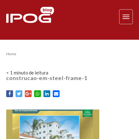
TOG
NAV
Home
< 1
minuto
de leitura
construcao-em-steel-frame-1