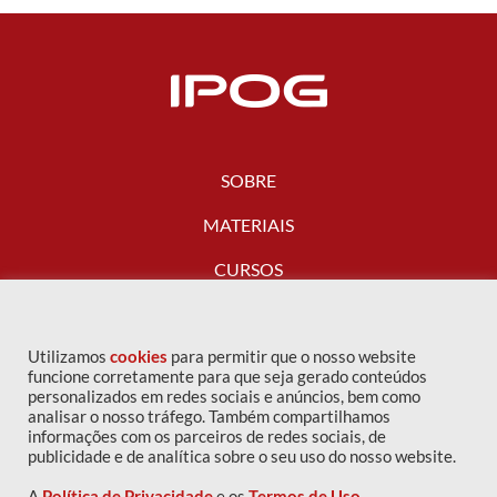
SOBRE
MATERIAIS
CURSOS
FALE CONOSCO
Utilizamos
cookies
para permitir que o nosso website
funcione corretamente para que seja gerado conteúdos
personalizados em redes sociais e anúncios, bem como
analisar o nosso tráfego. Também compartilhamos
informações com os parceiros de redes sociais, de
publicidade e de analítica sobre o seu uso do nosso website.
A
Política de Privacidade
e os
Termos de Uso