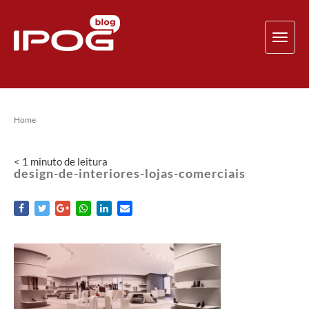
TOG
NAV
Home
< 1
minuto
de leitura
design-de-interiores-lojas-comerciais