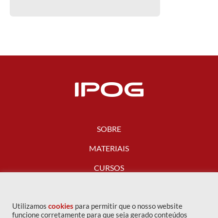
SOBRE
MATERIAIS
CURSOS
FALE CONOSCO
Utilizamos
cookies
para permitir que o nosso website
funcione corretamente para que seja gerado conteúdos