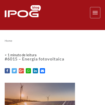
TOG
NAV
Home
< 1
minuto
de leitura
#6015 – Energia fotovoltaica