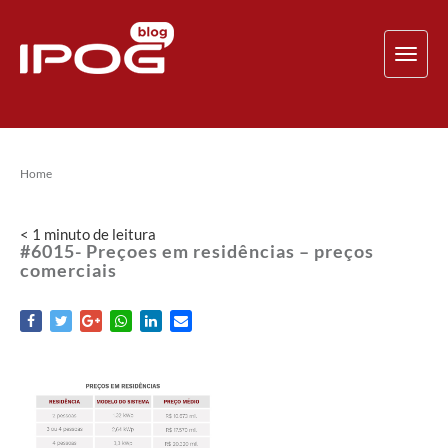
TOG
NAV
Home
< 1
minuto
de leitura
#6015- Preçoes em residências – preços
comerciais