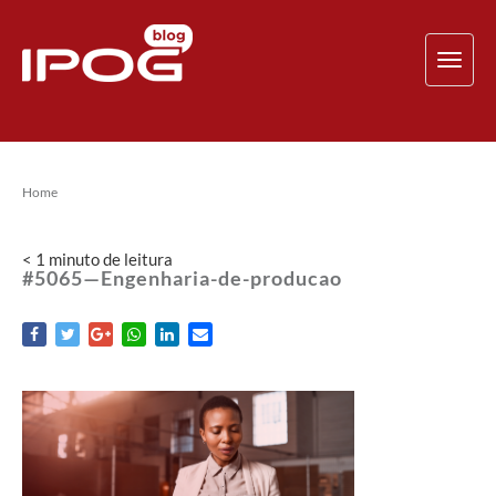
TOG
NAV
Home
< 1
minuto
de leitura
#5065—Engenharia-de-producao