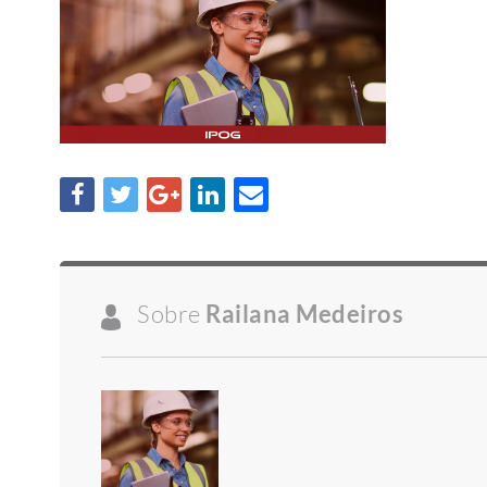
Sobre
Railana Medeiros