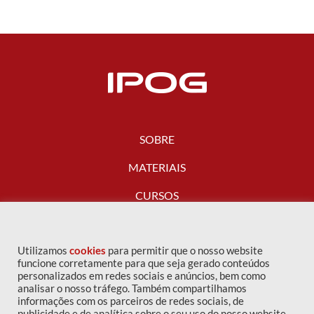
SOBRE
MATERIAIS
CURSOS
FALE CONOSCO
Utilizamos
cookies
para permitir que o nosso website
funcione corretamente para que seja gerado conteúdos
personalizados em redes sociais e anúncios, bem como
analisar o nosso tráfego. Também compartilhamos
informações com os parceiros de redes sociais, de
publicidade e de analítica sobre o seu uso do nosso website.