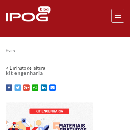
TOG
NAV
Home
< 1
minuto
de leitura
kit engenharia