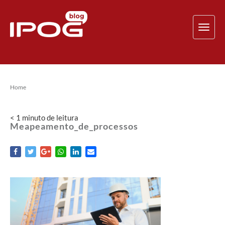
TOG
NAV
Home
< 1
minuto
de leitura
Meapeamento_de_processos