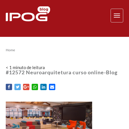
TOG
NAV
Home
< 1
minuto
de leitura
#12572 Neuroarquitetura curso online-Blog