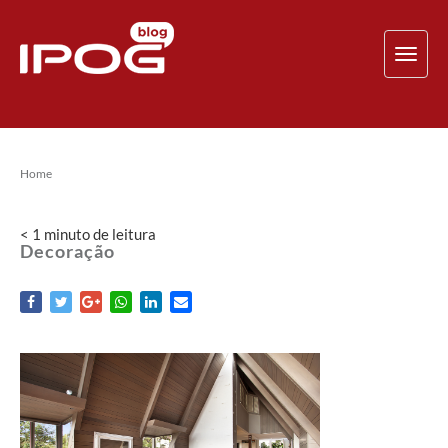
TOG
NAV
Home
< 1
minuto
de leitura
Decoração