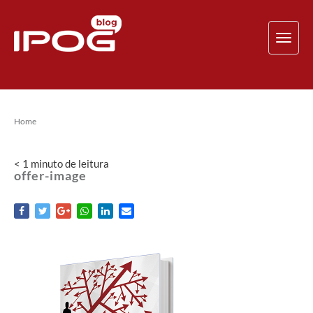
TOG
NAV
Home
< 1
minuto
de leitura
offer-image