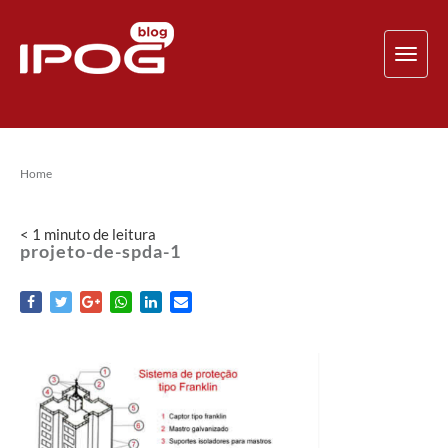
TOG
NAV
Home
< 1
minuto
de leitura
projeto-de-spda-1