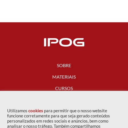
SOBRE
MATERIAIS
CURSOS
FALE CONOSCO
Utilizamos
cookies
para permitir que o nosso website
funcione corretamente para que seja gerado conteúdos
personalizados em redes sociais e anúncios, bem como
analisar o nosso tráfego. Também compartilhamos