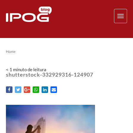
TOG
NAV
Home
< 1
minuto
de leitura
shutterstock-332929316-124907