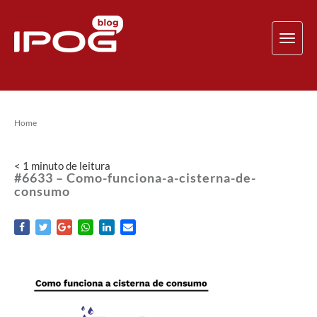
TOG
NAV
Home
< 1
minuto
de leitura
#6633 – Como-funciona-a-cisterna-de-
consumo